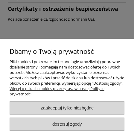
Certyfikaty i ostrzeżenie bezpieczeństwa
Posiada oznaczenie CE (zgodność z normami UE).
Pomoc
Dbamy o Twoją prywatność
Moje konto
Pliki cookies i pokrewne im technologie umożliwiają poprawne
działanie strony i pomagają nam dostosować ofertę do Twoich
Płatności i dostawa
potrzeb. Możesz zaakceptować wykorzystanie przez nas
wszystkich tych plików i przejść do sklepu lub dostosować użycie
plików do swoich preferencji, wybierając opcję "Dostosuj zgody".
Informacje
Więcej o plikach cookies przeczytasz w naszej Polityce
prywatności.
zaakceptuj tylko niezbędne
dostosuj zgody