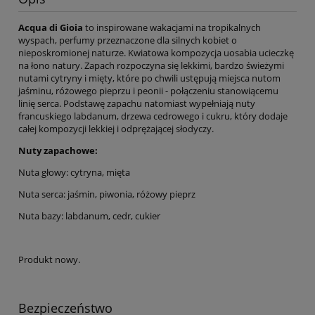
Acqua di Gioia
to inspirowane wakacjami na tropikalnych
wyspach, perfumy przeznaczone dla silnych kobiet o
nieposkromionej naturze. Kwiatowa kompozycja uosabia ucieczkę
na łono natury. Zapach rozpoczyna się lekkimi, bardzo świeżymi
nutami cytryny i mięty, które po chwili ustępują miejsca nutom
jaśminu, różowego pieprzu i peonii - połączeniu stanowiącemu
linię serca. Podstawę zapachu natomiast wypełniają nuty
francuskiego labdanum, drzewa cedrowego i cukru, który dodaje
całej kompozycji lekkiej i odprężającej słodyczy.
Nuty zapachowe:
Nuta głowy: cytryna, mięta
Nuta serca: jaśmin, piwonia, różowy pieprz
Nuta bazy: labdanum, cedr, cukier
Produkt nowy.
Bezpieczeństwo