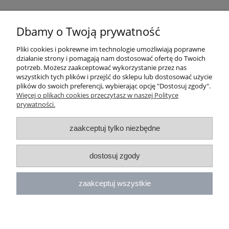
Pomoc
Dbamy o Twoją prywatność
Moje konto
Pliki cookies i pokrewne im technologie umożliwiają poprawne
działanie strony i pomagają nam dostosować ofertę do Twoich
Płatności i dostawa
potrzeb. Możesz zaakceptować wykorzystanie przez nas
wszystkich tych plików i przejść do sklepu lub dostosować użycie
plików do swoich preferencji, wybierając opcję "Dostosuj zgody".
Informacje
Więcej o plikach cookies przeczytasz w naszej Polityce
prywatności.
zaakceptuj tylko niezbędne
dostosuj zgody
zaakceptuj wszystkie
pokaż pełną wersję strony